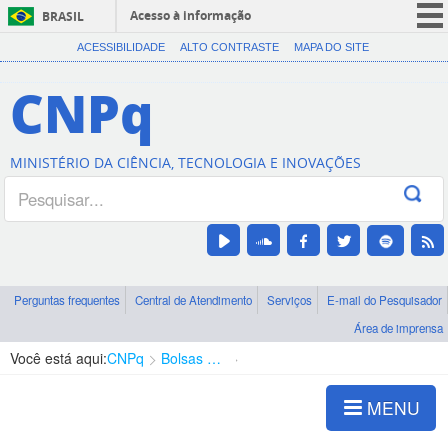
Acesso à informação
BRASIL
CORONAVÍRUS (COVID-19)
ACESSIBILIDADE
ALTO CONTRASTE
MAPA DO SITE
Participe
CNPq
Serviços
Legislação
MINISTÉRIO DA CIÊNCIA, TECNOLOGIA E INOVAÇÕES
Canais
Perguntas frequentes
Central de Atendimento
Serviços
E-mail do Pesquisador
Área de imprensa
Você está aqui:
CNPq
Bolsas e Auxílios Vigentes
Projetos de Pesquisa
MENU