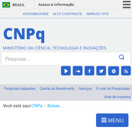
Acesso à informação
BRASIL
CORONAVÍRUS (COVID-19)
ACESSIBILIDADE
ALTO CONTRASTE
MAPA DO SITE
Participe
CNPq
Serviços
Legislação
MINISTÉRIO DA CIÊNCIA, TECNOLOGIA E INOVAÇÕES
Canais
Perguntas frequentes
Central de Atendimento
Serviços
E-mail do Pesquisador
Área de imprensa
Você está aqui:
CNPq
Bolsas e Auxílios Vigentes
Projetos de Pesquisa
MENU