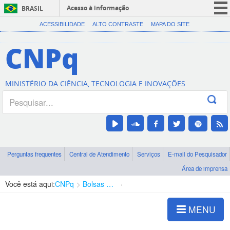
Acesso à informação
BRASIL
CORONAVÍRUS (COVID-19)
ACESSIBILIDADE
ALTO CONTRASTE
MAPA DO SITE
Participe
CNPq
Serviços
Legislação
MINISTÉRIO DA CIÊNCIA, TECNOLOGIA E INOVAÇÕES
Canais
Perguntas frequentes
Central de Atendimento
Serviços
E-mail do Pesquisador
Área de imprensa
Você está aqui:
CNPq
Bolsas e Auxílios Vigentes
Projetos de Pesquisa
MENU