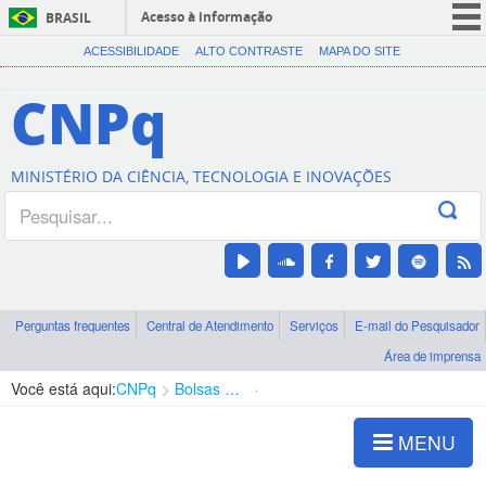
Acesso à informação
BRASIL
CORONAVÍRUS (COVID-19)
ACESSIBILIDADE
ALTO CONTRASTE
MAPA DO SITE
Participe
CNPq
Serviços
Legislação
MINISTÉRIO DA CIÊNCIA, TECNOLOGIA E INOVAÇÕES
Canais
Perguntas frequentes
Central de Atendimento
Serviços
E-mail do Pesquisador
Área de imprensa
Você está aqui:
CNPq
Bolsas e Auxílios Vigentes
Projetos de Pesquisa
MENU