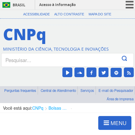
Acesso à informação
BRASIL
CORONAVÍRUS (COVID-19)
ACESSIBILIDADE
ALTO CONTRASTE
MAPA DO SITE
Participe
CNPq
Serviços
Legislação
MINISTÉRIO DA CIÊNCIA, TECNOLOGIA E INOVAÇÕES
Canais
Perguntas frequentes
Central de Atendimento
Serviços
E-mail do Pesquisador
Área de imprensa
Você está aqui:
CNPq
Bolsas e Auxílios Vigentes
Projetos de Pesquisa
MENU