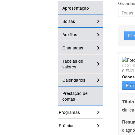
Grandes
Apresentação
Bolsas
Auxílios
Filt
Chamadas
Tabelas de
COOR
valores
CIÊNCI
Odont
Calendários
E-ma
Prestação de
contas
Título
clínic
Programas
Resu
Prêmios
diagnó