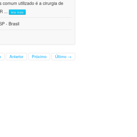
s comum utilizado é a cirurgia de
CR
...
leia mais
P - Brasil
o
Anterior
Próximo
Último →