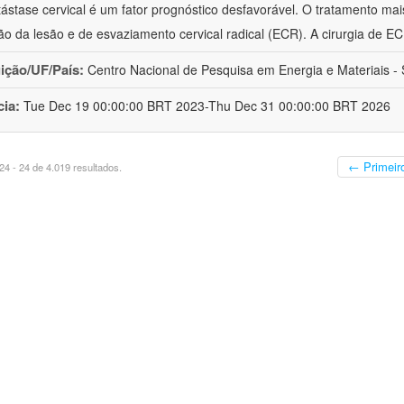
ástase cervical é um fator prognóstico desfavorável. O tratamento mai
o da lesão e de esvaziamento cervical radical (ECR). A cirurgia de E
uição/UF/País:
Centro Nacional de Pesquisa em Energia e Materiais - S
cia:
Tue Dec 19 00:00:00 BRT 2023-Thu Dec 31 00:00:00 BRT 2026
← Primeir
4 - 24 de 4.019 resultados.