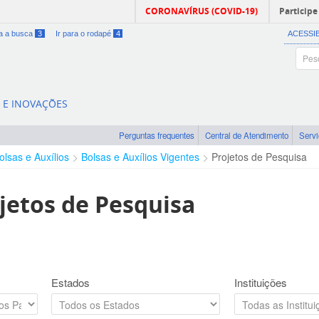
CORONAVÍRUS (COVID-19)
Participe
ra a busca
3
Ir para o rodapé
4
ACESSI
A E INOVAÇÕES
Perguntas frequentes
Central de Atendimento
Serv
olsas e Auxílios
Bolsas e Auxílios Vigentes
Projetos de Pesquisa
jetos de Pesquisa
Estados
Instituições