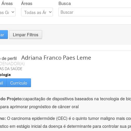
 Áreas
Áreas
Busca
rar
Limpar Filtros
Adriana Franco Paes Leme
DENADOR(A)
AS DA SAÚDE
ologia
il
Currículo
 do Projeto:
capacitação de dispositivos baseados na tecnologia de b
a para aprimorar prognóstico de câncer oral
mo:
O carcinoma epidermóide (CEC) é o quinto tumor maligno mais c
stico em estágio inicial da doença é determinante para controlar sua