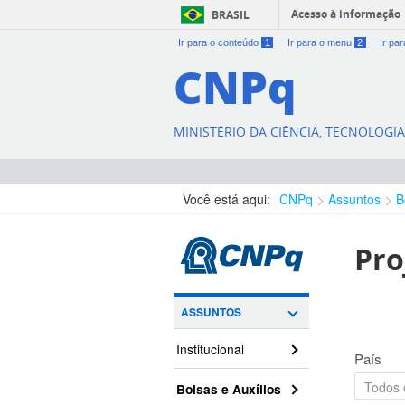
Acesso à informação
BRASIL
Ir para o conteúdo
1
Ir para o menu
2
Ir pa
CNPq
MINISTÉRIO DA CIÊNCIA, TECNOLOGI
Você está aqui:
CNPq
Assuntos
B
Pro
ASSUNTOS
Institucional
País
Bolsas e Auxílios