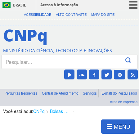
Acesso à informação
BRASIL
CORONAVÍRUS (COVID-19)
ACESSIBILIDADE
ALTO CONTRASTE
MAPA DO SITE
Participe
CNPq
Serviços
Legislação
MINISTÉRIO DA CIÊNCIA, TECNOLOGIA E INOVAÇÕES
Canais
Perguntas frequentes
Central de Atendimento
Serviços
E-mail do Pesquisador
Área de imprensa
Você está aqui:
CNPq
Bolsas e Auxílios Vigentes
Projetos de Pesquisa
MENU