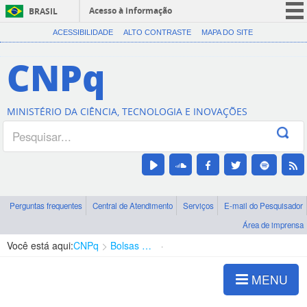
Acesso à informação
BRASIL
CORONAVÍRUS (COVID-19)
ACESSIBILIDADE
ALTO CONTRASTE
MAPA DO SITE
Participe
CNPq
Serviços
Legislação
MINISTÉRIO DA CIÊNCIA, TECNOLOGIA E INOVAÇÕES
Canais
Perguntas frequentes
Central de Atendimento
Serviços
E-mail do Pesquisador
Área de imprensa
Você está aqui:
CNPq
Bolsas e Auxílios Vigentes
Projetos de Pesquisa
MENU