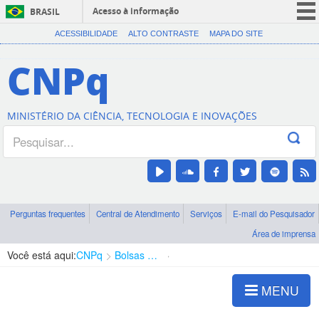
Acesso à informação
BRASIL
CORONAVÍRUS (COVID-19)
ACESSIBILIDADE
ALTO CONTRASTE
MAPA DO SITE
Participe
CNPq
Serviços
Legislação
MINISTÉRIO DA CIÊNCIA, TECNOLOGIA E INOVAÇÕES
Canais
Perguntas frequentes
Central de Atendimento
Serviços
E-mail do Pesquisador
Área de imprensa
Você está aqui:
CNPq
Bolsas e Auxílios Vigentes
Projetos de Pesquisa
MENU