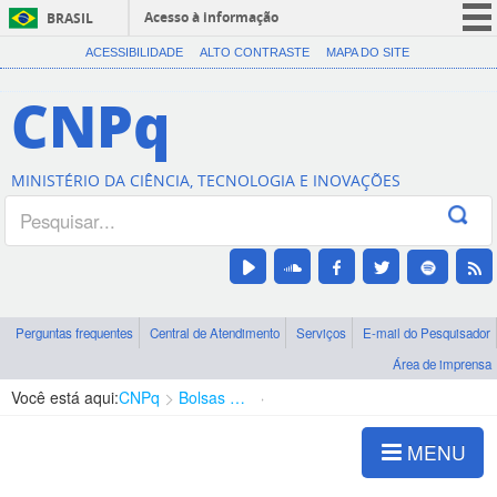
Acesso à informação
BRASIL
CORONAVÍRUS (COVID-19)
ACESSIBILIDADE
ALTO CONTRASTE
MAPA DO SITE
Participe
CNPq
Serviços
Legislação
MINISTÉRIO DA CIÊNCIA, TECNOLOGIA E INOVAÇÕES
Canais
Perguntas frequentes
Central de Atendimento
Serviços
E-mail do Pesquisador
Área de imprensa
Você está aqui:
CNPq
Bolsas e Auxílios Vigentes
Projetos de Pesquisa
MENU