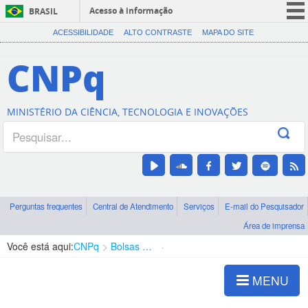
Acesso à informação
BRASIL
CORONAVÍRUS (COVID-19)
ACESSIBILIDADE
ALTO CONTRASTE
MAPA DO SITE
Participe
CNPq
Serviços
Legislação
MINISTÉRIO DA CIÊNCIA, TECNOLOGIA E INOVAÇÕES
Canais
Perguntas frequentes
Central de Atendimento
Serviços
E-mail do Pesquisador
Área de imprensa
Você está aqui:
CNPq
Bolsas e Auxílios Vigentes
Projetos de Pesquisa
MENU