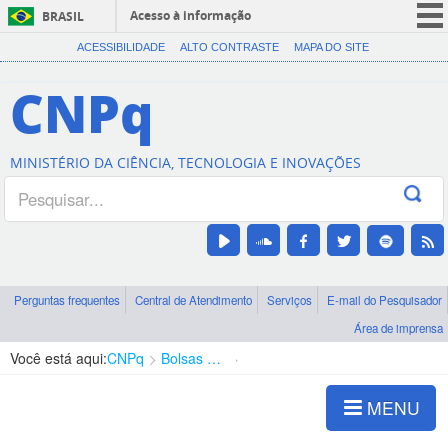
Acesso à informação
BRASIL
CORONAVÍRUS (COVID-19)
ACESSIBILIDADE
ALTO CONTRASTE
MAPA DO SITE
Participe
CNPq
Serviços
Legislação
MINISTÉRIO DA CIÊNCIA, TECNOLOGIA E INOVAÇÕES
Canais
Perguntas frequentes
Central de Atendimento
Serviços
E-mail do Pesquisador
Área de imprensa
Você está aqui:
CNPq
Bolsas e Auxílios Vigentes
Projetos de Pesquisa
MENU