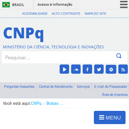
Acesso à informação
BRASIL
CORONAVÍRUS (COVID-19)
ACESSIBILIDADE
ALTO CONTRASTE
MAPA DO SITE
Participe
CNPq
Serviços
Legislação
MINISTÉRIO DA CIÊNCIA, TECNOLOGIA E INOVAÇÕES
Canais
Perguntas frequentes
Central de Atendimento
Serviços
E-mail do Pesquisador
Área de imprensa
Você está aqui:
CNPq
Bolsas e Auxílios Vigentes
Projetos de Pesquisa
MENU