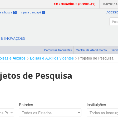
CORONAVÍRUS (COVID-19)
Participe
ra a busca
3
Ir para o rodapé
4
ACESSI
A E INOVAÇÕES
Perguntas frequentes
Central de Atendimento
Serv
olsas e Auxílios
Bolsas e Auxílios Vigentes
Projetos de Pesquisa
jetos de Pesquisa
Estados
Instituições