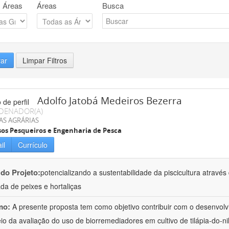
 Áreas
Áreas
Busca
rar
Limpar Filtros
Adolfo Jatobá Medeiros Bezerra
DENADOR(A)
AS AGRÁRIAS
os Pesqueiros e Engenharia de Pesca
il
Currículo
 do Projeto:
potencializando a sustentabilidade da piscicultura atrav
ada de peixes e hortaliças
mo:
A presente proposta tem como objetivo contribuir com o desenvolv
io da avaliação do uso de biorremediadores em cultivo de tilápia-do-ni