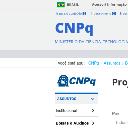
Acesso à informação
BRASIL
Ir para o conteúdo
1
Ir para o menu
2
Ir pa
CNPq
MINISTÉRIO DA CIÊNCIA, TECNOLOGI
Você está aqui:
CNPq
Assuntos
B
Pro
ASSUNTOS
Institucional
País
Bolsas e Auxílios