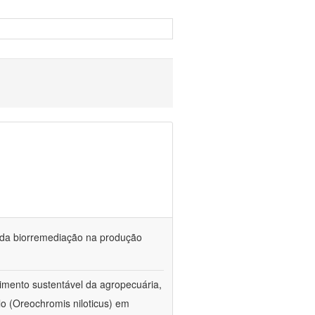
és da biorremediação na produção
imento sustentável da agropecuária,
lo (Oreochromis niloticus) em