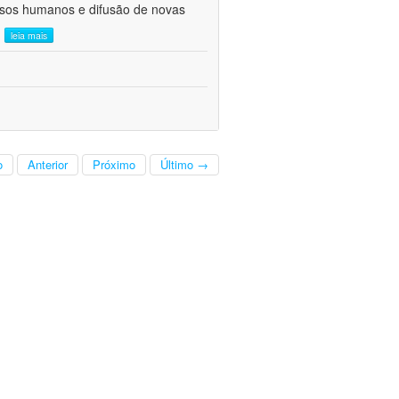
ursos humanos e difusão de novas
.
leia mais
o
Anterior
Próximo
Último →