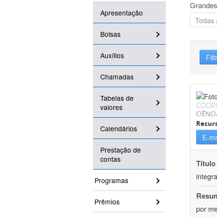
Grandes
Apresentação
Bolsas
Auxílios
Filt
Chamadas
Tabelas de
COOR
valores
CIÊNCI
Recurs
Calendários
E-ma
Prestação de
contas
Título
integr
Programas
Resu
Prêmios
por me