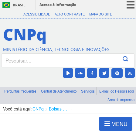
Acesso à informação
BRASIL
CORONAVÍRUS (COVID-19)
ACESSIBILIDADE
ALTO CONTRASTE
MAPA DO SITE
Participe
CNPq
Serviços
Legislação
MINISTÉRIO DA CIÊNCIA, TECNOLOGIA E INOVAÇÕES
Canais
Perguntas frequentes
Central de Atendimento
Serviços
E-mail do Pesquisador
Área de imprensa
Você está aqui:
CNPq
Bolsas e Auxílios Vigentes
Projetos de Pesquisa
MENU