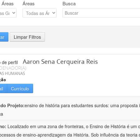
 Áreas
Áreas
Busca
rar
Limpar Filtros
Aaron Sena Cerqueira Reis
DENADOR(A)
IAS HUMANAS
ção
il
Currículo
 do Projeto:
ensino de história para estudantes surdos: uma proposta i
ca
mo:
Localizado em uma zona de fronteiras, o Ensino de História é um
ocessos de ensino-aprendizagem da História. Sob influência da teoria d