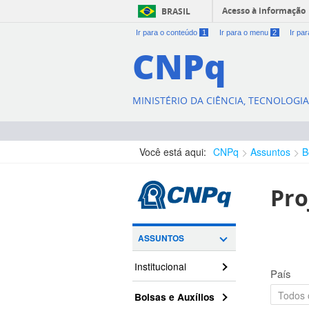
Acesso à informação
BRASIL
Ir para o conteúdo
1
Ir para o menu
2
Ir pa
CNPq
MINISTÉRIO DA CIÊNCIA, TECNOLOGI
Você está aqui:
CNPq
Assuntos
B
Pro
ASSUNTOS
Institucional
País
Bolsas e Auxílios