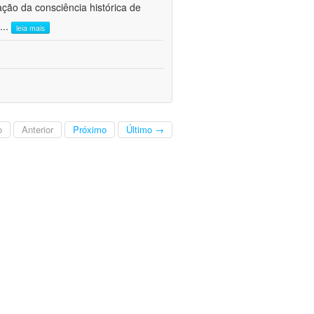
ão da consciência histórica de
...
leia mais
o
Anterior
Próximo
Último →