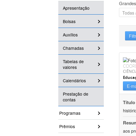
Grandes
Apresentação
Bolsas
Auxílios
Filt
Chamadas
Tabelas de
COOR
valores
CIÊNC
Educa
Calendários
E-ma
Prestação de
contas
Título
históri
Programas
Resu
Prêmios
aos pr