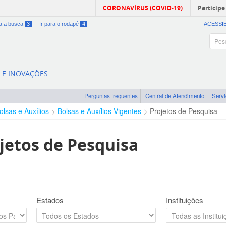
CORONAVÍRUS (COVID-19)
Participe
ra a busca
3
Ir para o rodapé
4
ACESSI
A E INOVAÇÕES
Perguntas frequentes
Central de Atendimento
Serv
olsas e Auxílios
Bolsas e Auxílios Vigentes
Projetos de Pesquisa
jetos de Pesquisa
Estados
Instituições