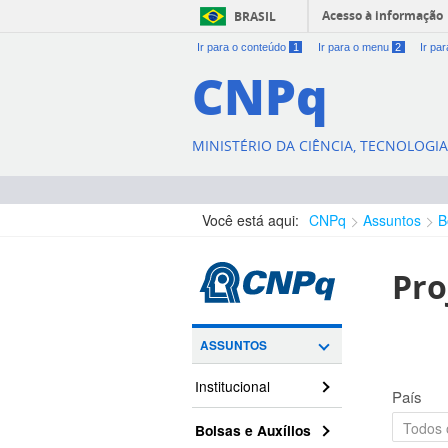
Acesso à informação
BRASIL
Ir para o conteúdo
1
Ir para o menu
2
Ir pa
CNPq
MINISTÉRIO DA CIÊNCIA, TECNOLOGI
Você está aqui:
CNPq
Assuntos
B
Pro
ASSUNTOS
Institucional
País
Bolsas e Auxílios