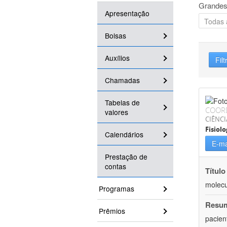
Grandes
Apresentação
Bolsas
Auxílios
Filt
Chamadas
Tabelas de
COOR
valores
CIÊNCI
Fisiolo
Calendários
E-ma
Prestação de
contas
Título
molecu
Programas
Resu
Prêmios
pacien