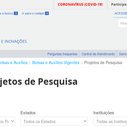
CORONAVÍRUS (COVID-19)
Participe
ra a busca
3
Ir para o rodapé
4
ACESSI
A E INOVAÇÕES
Perguntas frequentes
Central de Atendimento
Serv
olsas e Auxílios
Bolsas e Auxílios Vigentes
Projetos de Pesquisa
jetos de Pesquisa
Estados
Instituições