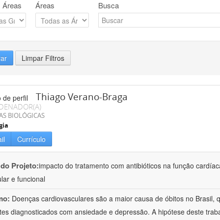
 Áreas
Áreas
Busca
rar
Limpar Filtros
Thiago Verano-Braga
DENADOR(A)
AS BIOLÓGICAS
gia
il
Currículo
 do Projeto:
impacto do tratamento com antibióticos na função cardía
lar e funcional
mo:
Doenças cardiovasculares são a maior causa de óbitos no Brasil,
tes diagnosticados com ansiedade e depressão. A hipótese deste trabal