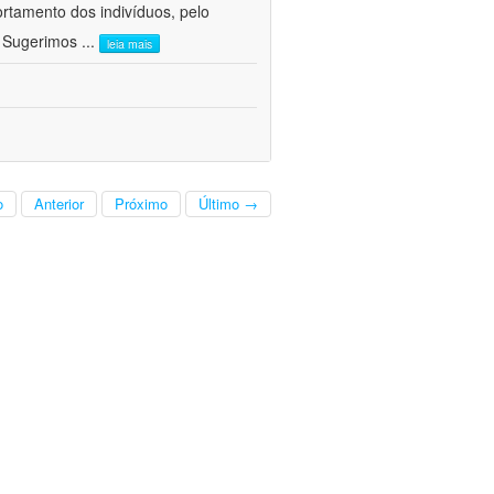
ortamento dos indivíduos, pelo
. Sugerimos
...
leia mais
o
Anterior
Próximo
Último →