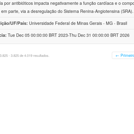
da por antibióticos impacta negativamente a função cardíaca e o comp
em parte, via a desregulação do Sistema Renina-Angiotensina (SRA)
uição/UF/País:
Universidade Federal de Minas Gerais - MG - Brasil
cia:
Tue Dec 05 00:00:00 BRT 2023-Thu Dec 31 00:00:00 BRT 2026
← Primeir
.825 - 3.825 de 4.019 resultados.