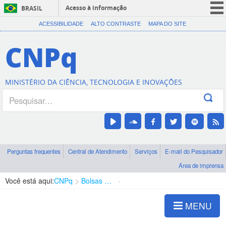
Acesso à informação
BRASIL
CORONAVÍRUS (COVID-19)
ACESSIBILIDADE
ALTO CONTRASTE
MAPA DO SITE
Participe
CNPq
Serviços
Legislação
MINISTÉRIO DA CIÊNCIA, TECNOLOGIA E INOVAÇÕES
Canais
Perguntas frequentes
Central de Atendimento
Serviços
E-mail do Pesquisador
Área de imprensa
Você está aqui:
CNPq
Bolsas e Auxílios Vigentes
Projetos de Pesquisa
MENU