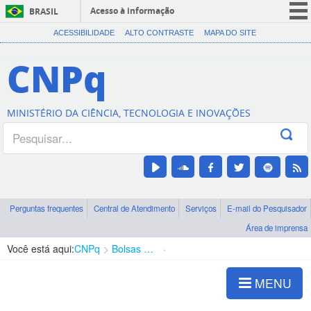
Acesso à informação
BRASIL
CORONAVÍRUS (COVID-19)
ACESSIBILIDADE
ALTO CONTRASTE
MAPA DO SITE
Participe
CNPq
Serviços
Legislação
MINISTÉRIO DA CIÊNCIA, TECNOLOGIA E INOVAÇÕES
Canais
Perguntas frequentes
Central de Atendimento
Serviços
E-mail do Pesquisador
Área de imprensa
Você está aqui:
CNPq
Bolsas e Auxílios Vigentes
Projetos de Pesquisa
MENU