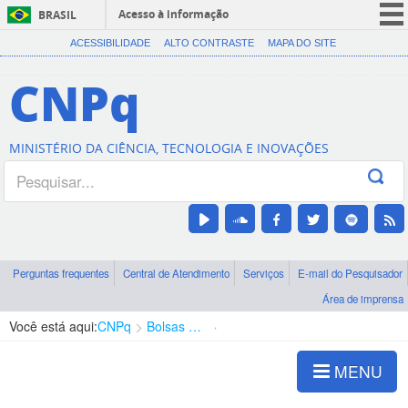
Acesso à informação
BRASIL
CORONAVÍRUS (COVID-19)
ACESSIBILIDADE
ALTO CONTRASTE
MAPA DO SITE
Participe
CNPq
Serviços
Legislação
MINISTÉRIO DA CIÊNCIA, TECNOLOGIA E INOVAÇÕES
Canais
Perguntas frequentes
Central de Atendimento
Serviços
E-mail do Pesquisador
Área de imprensa
Você está aqui:
CNPq
Bolsas e Auxílios Vigentes
Projetos de Pesquisa
MENU