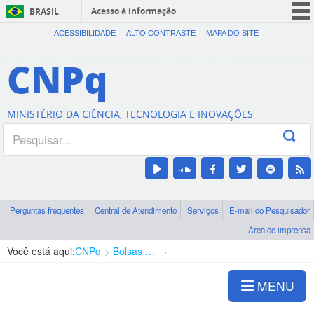
Acesso à informação
BRASIL
CORONAVÍRUS (COVID-19)
ACESSIBILIDADE
ALTO CONTRASTE
MAPA DO SITE
Participe
CNPq
Serviços
Legislação
MINISTÉRIO DA CIÊNCIA, TECNOLOGIA E INOVAÇÕES
Canais
Perguntas frequentes
Central de Atendimento
Serviços
E-mail do Pesquisador
Área de imprensa
Você está aqui:
CNPq
Bolsas e Auxílios Vigentes
Projetos de Pesquisa
MENU