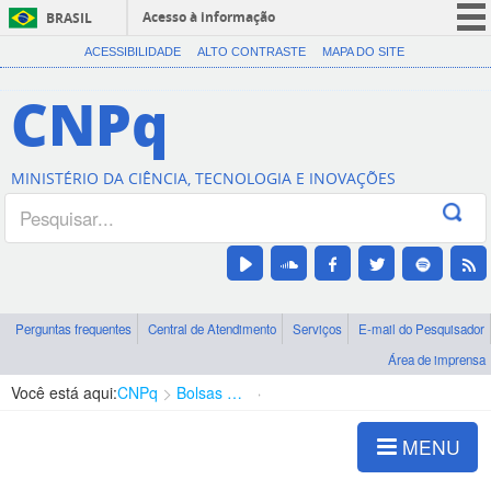
Acesso à informação
BRASIL
CORONAVÍRUS (COVID-19)
ACESSIBILIDADE
ALTO CONTRASTE
MAPA DO SITE
Participe
CNPq
Serviços
Legislação
MINISTÉRIO DA CIÊNCIA, TECNOLOGIA E INOVAÇÕES
Canais
Perguntas frequentes
Central de Atendimento
Serviços
E-mail do Pesquisador
Área de imprensa
Você está aqui:
CNPq
Bolsas e Auxílios Vigentes
Projetos de Pesquisa
MENU