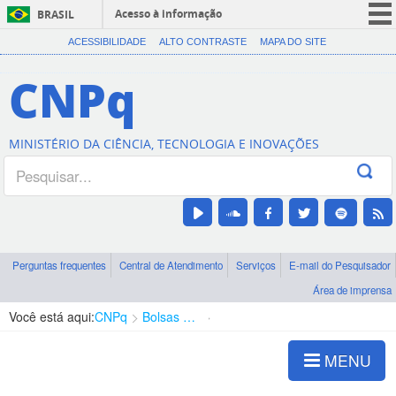
Acesso à informação
BRASIL
CORONAVÍRUS (COVID-19)
ACESSIBILIDADE
ALTO CONTRASTE
MAPA DO SITE
Participe
CNPq
Serviços
Legislação
MINISTÉRIO DA CIÊNCIA, TECNOLOGIA E INOVAÇÕES
Canais
Perguntas frequentes
Central de Atendimento
Serviços
E-mail do Pesquisador
Área de imprensa
Você está aqui:
CNPq
Bolsas e Auxílios Vigentes
Projetos de Pesquisa
MENU