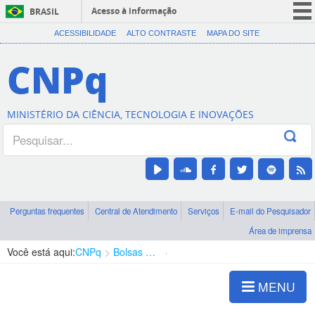
Acesso à informação
BRASIL
CORONAVÍRUS (COVID-19)
ACESSIBILIDADE
ALTO CONTRASTE
MAPA DO SITE
Participe
CNPq
Serviços
Legislação
MINISTÉRIO DA CIÊNCIA, TECNOLOGIA E INOVAÇÕES
Canais
Perguntas frequentes
Central de Atendimento
Serviços
E-mail do Pesquisador
Área de imprensa
Você está aqui:
CNPq
Bolsas e Auxílios Vigentes
Projetos de Pesquisa
MENU