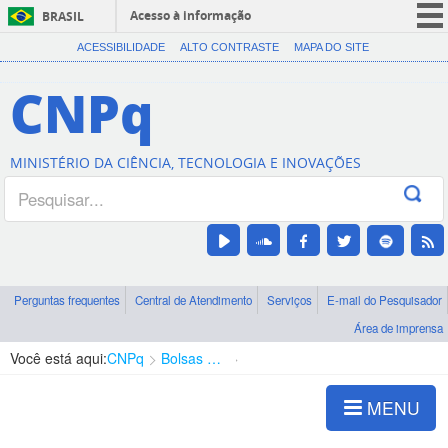
Acesso à informação
BRASIL
CORONAVÍRUS (COVID-19)
ACESSIBILIDADE
ALTO CONTRASTE
MAPA DO SITE
Participe
CNPq
Serviços
Legislação
MINISTÉRIO DA CIÊNCIA, TECNOLOGIA E INOVAÇÕES
Canais
Perguntas frequentes
Central de Atendimento
Serviços
E-mail do Pesquisador
Área de imprensa
Você está aqui:
CNPq
Bolsas e Auxílios Vigentes
Projetos de Pesquisa
MENU