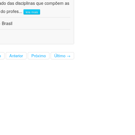
ado das disciplinas que compõem as
 do profes
...
leia mais
 Brasil
o
Anterior
Próximo
Último →