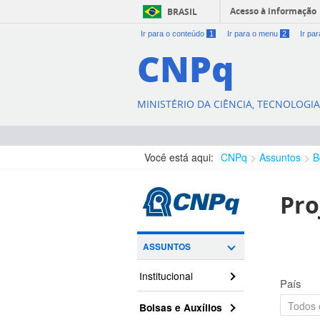
Acesso à informação
BRASIL
Ir para o conteúdo
1
Ir para o menu
2
Ir pa
CNPq
MINISTÉRIO DA CIÊNCIA, TECNOLOGI
Você está aqui:
CNPq
Assuntos
B
Pro
ASSUNTOS
Institucional
País
Bolsas e Auxílios