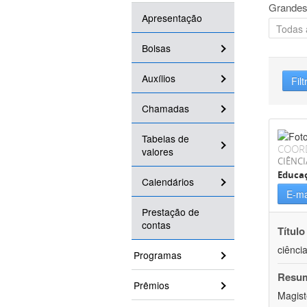
Grandes
Apresentação
Bolsas
Auxílios
Filt
Chamadas
Tabelas de
COOR
valores
CIÊNC
Educa
Calendários
E-ma
Prestação de
contas
Título
ciênci
Programas
Resu
Prêmios
Magist