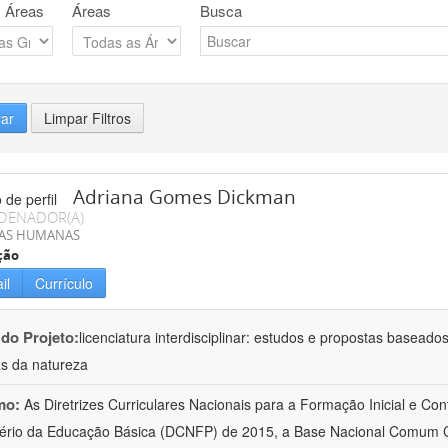
 Áreas
Áreas
Busca
rar
Limpar Filtros
Adriana Gomes Dickman
DENADOR(A)
IAS HUMANAS
ção
il
Currículo
 do Projeto:
licenciatura interdisciplinar: estudos e propostas baseado
as da natureza
mo:
As Diretrizes Curriculares Nacionais para a Formação Inicial e Con
ério da Educação Básica (DCNFP) de 2015, a Base Nacional Comum C