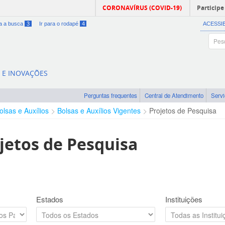
CORONAVÍRUS (COVID-19)
Participe
ra a busca
3
Ir para o rodapé
4
ACESSI
A E INOVAÇÕES
Perguntas frequentes
Central de Atendimento
Serv
olsas e Auxílios
Bolsas e Auxílios Vigentes
Projetos de Pesquisa
jetos de Pesquisa
Estados
Instituições