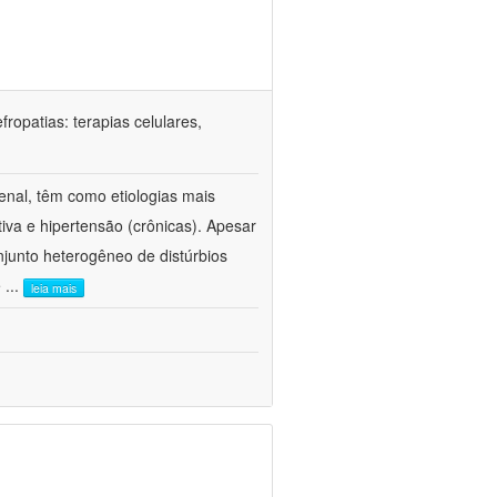
ropatias: terapias celulares,
enal, têm como etiologias mais
iva e hipertensão (crônicas). Apesar
junto heterogêneo de distúrbios
e
...
leia mais