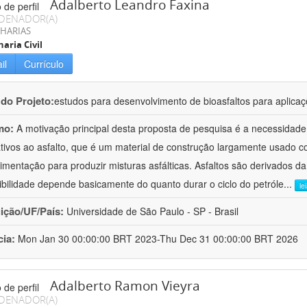
Adalberto Leandro Faxina
DENADOR(A)
HARIAS
aria Civil
il
Currículo
 do Projeto:
estudos para desenvolvimento de bioasfaltos para aplic
mo:
A motivação principal desta proposta de pesquisa é a necessidade
ativos ao asfalto, que é um material de construção largamente usado 
imentação para produzir misturas asfálticas. Asfaltos são derivados da
ibilidade depende basicamente do quanto durar o ciclo do petróle
...
le
uição/UF/País:
Universidade de São Paulo - SP - Brasil
cia:
Mon Jan 30 00:00:00 BRT 2023-Thu Dec 31 00:00:00 BRT 2026
Adalberto Ramon Vieyra
DENADOR(A)