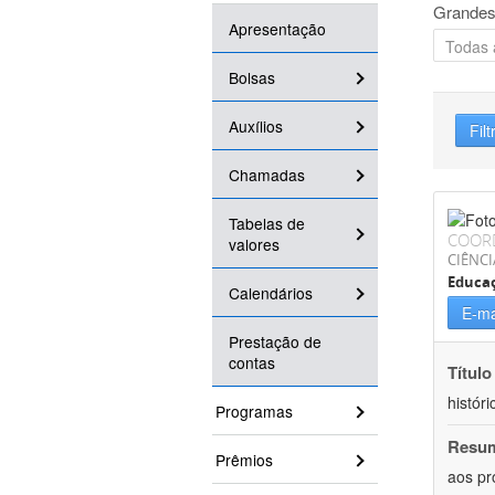
Grandes
Apresentação
Bolsas
Auxílios
Filt
Chamadas
Tabelas de
COOR
valores
CIÊNC
Educa
Calendários
E-ma
Prestação de
contas
Título
históri
Programas
Resu
Prêmios
aos pr