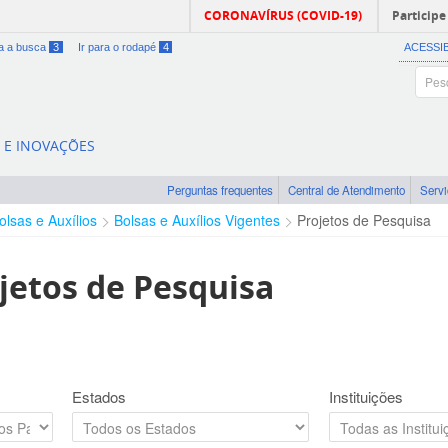
CORONAVÍRUS (COVID-19)
Participe
ra a busca
3
Ir para o rodapé
4
ACESSI
A E INOVAÇÕES
Perguntas frequentes
Central de Atendimento
Serv
olsas e Auxílios
Bolsas e Auxílios Vigentes
Projetos de Pesquisa
jetos de Pesquisa
Estados
Instituições