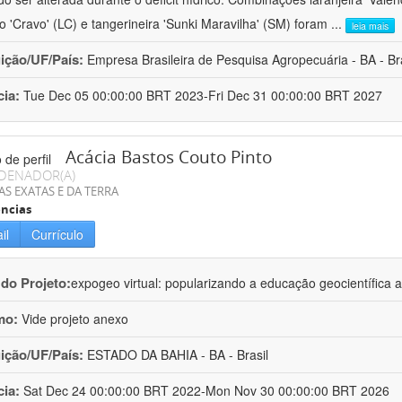
ro 'Cravo' (LC) e tangerineira 'Sunki Maravilha' (SM) foram
...
leia mais
uição/UF/País:
Empresa Brasileira de Pesquisa Agropecuária - BA - Bra
cia:
Tue Dec 05 00:00:00 BRT 2023-Fri Dec 31 00:00:00 BRT 2027
Acácia Bastos Couto Pinto
DENADOR(A)
AS EXATAS E DA TERRA
ncias
il
Currículo
 do Projeto:
expogeo virtual: popularizando a educação geocientífica a
mo:
Vide projeto anexo
uição/UF/País:
ESTADO DA BAHIA - BA - Brasil
cia:
Sat Dec 24 00:00:00 BRT 2022-Mon Nov 30 00:00:00 BRT 2026