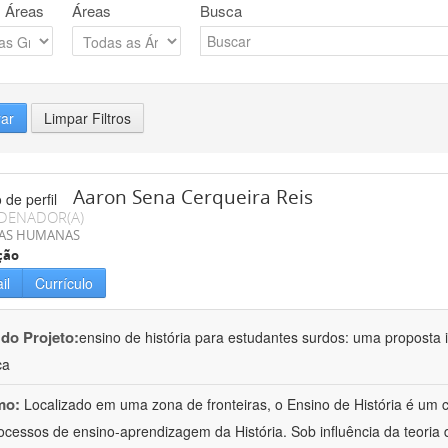
 Áreas
Áreas
Busca
rar
Limpar Filtros
Aaron Sena Cerqueira Reis
DENADOR(A)
IAS HUMANAS
ção
il
Currículo
 do Projeto:
ensino de história para estudantes surdos: uma proposta i
ca
mo:
Localizado em uma zona de fronteiras, o Ensino de História é um
ocessos de ensino-aprendizagem da História. Sob influência da teoria d