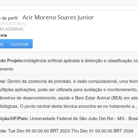
Acir Moreno Soares Junior
DENADOR(A)
AS AGRÁRIAS
cnia
il
Currículo
 do Projeto:
inteligência artificial aplicada à detecção e classificaçã
amento
mo:
Dentro da zootecnia de precisão, a visão computacional, uma técni
ltiplas aplicações, pode ser utilizada para avaliação e monitoramento, 
âmetros de desenvolvimento, saúde e Bem Estar Animal (BEA) em ate
ológicas. O ponto central desta técnica encontra-se no tratamento a
..
uição/UF/País:
Universidade Federal de São João Del-Rei - MG - Brasi
cia:
Tue Dec 05 00:00:00 BRT 2023-Thu Dec 31 00:00:00 BRT 2026