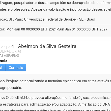
izagem, pesquisadores desse campo têm se debruçado sobre a formaç
ntes e professores. Apesar da valorização e incorporação desses sujei
uição/UF/País:
Universidade Federal de Sergipe - SE - Brasil
cia:
Mon Jan 08 00:00:00 BRT 2024-Sun Jan 31 00:00:00 BRT 2027
Abelmon da Silva Gesteira
DENADOR(A)
AS AGRÁRIAS
omia
il
Currículo
 do Projeto:
potencializando a memória epigenética em citros através d
o agropecuário.
mo:
O déficit hídrico provoca alterações morfofisiológicas, bioquímica
 a estratégias para aclimatização e/ou adaptação. A metilação do DNA 
o ser alterada durante o déficit hídrico. Combinações laranjeira 'Valên