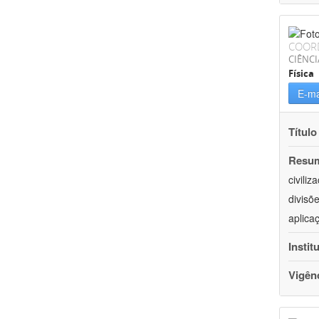
COOR
CIÊNCI
Física
E-ma
Título
Resu
civili
divisõ
aplica
Instit
Vigên