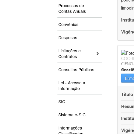
Processos de
limoei
Contas Anuais
Instit
Convênios
Vigên
Despesas
Licitações e
Contratos
COOR
CIÊNCI
Consultas Públicas
Geociê
E-ma
Lei - Acesso a
Informação
Título
SIC
Resu
Sistema e-SIC
Instit
Informações
Vigên
Classificadas