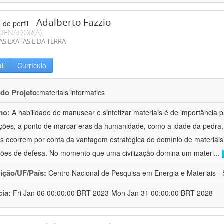
Adalberto Fazzio
DENADOR(A)
AS EXATAS E DA TERRA
il
Currículo
 do Projeto:
materials informatics
mo:
A habilidade de manusear e sintetizar materiais é de importância 
zações, a ponto de marcar eras da humanidade, como a idade da pedra, 
es ocorrem por conta da vantagem estratégica do domínio de materiais,
ções de defesa. No momento que uma civilização domina um materi
...
uição/UF/País:
Centro Nacional de Pesquisa em Energia e Materiais - S
cia:
Fri Jan 06 00:00:00 BRT 2023-Mon Jan 31 00:00:00 BRT 2028