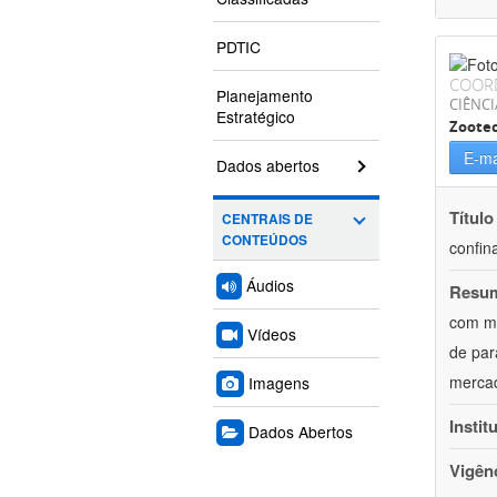
PDTIC
COOR
Planejamento
CIÊNCI
Estratégico
Zoote
E-ma
Dados abertos
Título
CENTRAIS DE
CONTEÚDOS
confin
Áudios
Resu
com mú
Vídeos
de par
mercad
Imagens
Instit
Dados Abertos
Vigên