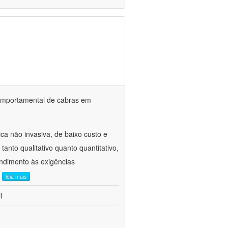
o comportamental de cabras em
ca não invasiva, de baixo custo e
tanto qualitativo quanto quantitativo,
ndimento às exigências
.
leia mais
l