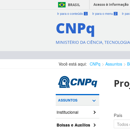
Acesso à informação
BRASIL
Ir para o conteúdo
1
Ir para o menu
2
Ir pa
CNPq
MINISTÉRIO DA CIÊNCIA, TECNOLOGI
Você está aqui:
CNPq
Assuntos
B
Pro
ASSUNTOS
Institucional
País
Bolsas e Auxílios