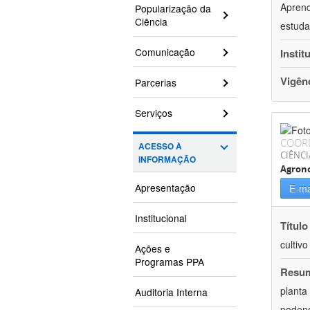
Aprend
Popularização da
Ciência
estuda
Comunicação
Instit
Vigên
Parcerias
Serviços
COOR
ACESSO À
CIÊNCI
INFORMAÇÃO
Agron
Apresentação
E-ma
Institucional
Título
cultiv
Ações e
Programas PPA
Resu
planta
Auditoria Interna
podend