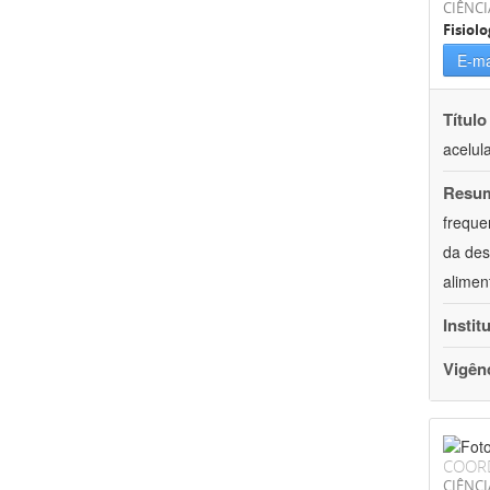
CIÊNCI
Fisiolo
E-ma
Título
acelul
Resu
freque
da des
alimen
Instit
Vigên
COOR
CIÊNCI