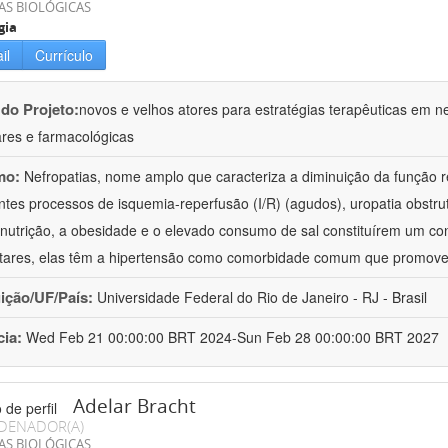
AS BIOLÓGICAS
gia
il
Currículo
 do Projeto:
novos e velhos atores para estratégias terapêuticas em nef
ares e farmacológicas
mo:
Nefropatias, nome amplo que caracteriza a diminuição da função r
ntes processos de isquemia-reperfusão (I/R) (agudos), uropatia obstrut
nutrição, a obesidade e o elevado consumo de sal constituírem um con
tares, elas têm a hipertensão como comorbidade comum que promov
uição/UF/País:
Universidade Federal do Rio de Janeiro - RJ - Brasil
cia:
Wed Feb 21 00:00:00 BRT 2024-Sun Feb 28 00:00:00 BRT 2027
Adelar Bracht
DENADOR(A)
AS BIOLÓGICAS