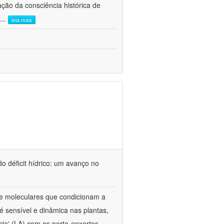
ão da consciência histórica de
...
leia mais
o déficit hídrico: um avanço no
s e moleculares que condicionam a
é sensível e dinâmica nas plantas,
cia' (LA) com os porta-enxertos