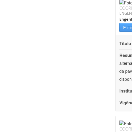
COOR
ENGEN
Engenh
E-ma
Título
Resu
altern
da pav
dispon
Instit
Vigên
COOR