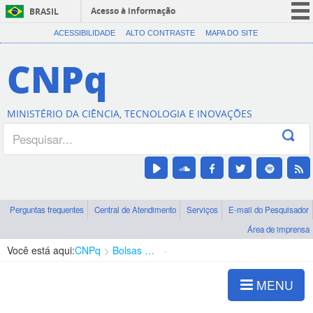
Acesso à informação
BRASIL
CORONAVÍRUS (COVID-19)
ACESSIBILIDADE
ALTO CONTRASTE
MAPA DO SITE
Participe
CNPq
Serviços
Legislação
MINISTÉRIO DA CIÊNCIA, TECNOLOGIA E INOVAÇÕES
Canais
Perguntas frequentes
Central de Atendimento
Serviços
E-mail do Pesquisador
Área de imprensa
Você está aqui:
CNPq
Bolsas e Auxílios Vigentes
Projetos de Pesquisa
MENU