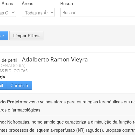
 Áreas
Áreas
Busca
rar
Limpar Filtros
Adalberto Ramon Vieyra
DENADOR(A)
AS BIOLÓGICAS
gia
il
Currículo
 do Projeto:
novos e velhos atores para estratégias terapêuticas em nef
ares e farmacológicas
mo:
Nefropatias, nome amplo que caracteriza a diminuição da função r
ntes processos de isquemia-reperfusão (I/R) (agudos), uropatia obstrut