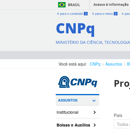
Acesso à informação
BRASIL
Ir para o conteúdo
1
Ir para o menu
2
Ir pa
CNPq
MINISTÉRIO DA CIÊNCIA, TECNOLOGI
Você está aqui:
CNPq
Assuntos
B
Pro
ASSUNTOS
Institucional
País
Bolsas e Auxílios