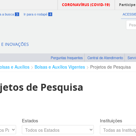
CORONAVÍRUS (COVID-19)
Participe
ra a busca
3
Ir para o rodapé
4
ACESSI
A E INOVAÇÕES
Perguntas frequentes
Central de Atendimento
Serv
olsas e Auxílios
Bolsas e Auxílios Vigentes
Projetos de Pesquisa
jetos de Pesquisa
Estados
Instituições