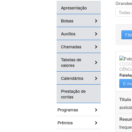
Grandes
Apresentação
Bolsas
Auxílios
Filt
Chamadas
Tabelas de
COOR
valores
CIÊNCI
Fisiolo
Calendários
E-ma
Prestação de
contas
Título
acelul
Programas
Resu
Prêmios
freque