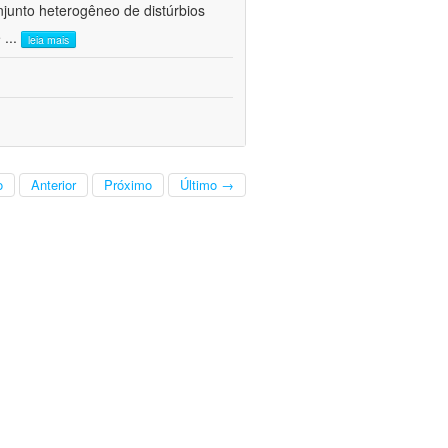
junto heterogêneo de distúrbios
e
...
leia mais
o
Anterior
Próximo
Último →