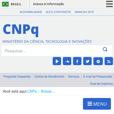
Acesso à informação
BRASIL
CORONAVÍRUS (COVID-19)
ACESSIBILIDADE
ALTO CONTRASTE
MAPA DO SITE
Participe
CNPq
Serviços
Legislação
MINISTÉRIO DA CIÊNCIA, TECNOLOGIA E INOVAÇÕES
Canais
Perguntas frequentes
Central de Atendimento
Serviços
E-mail do Pesquisador
Área de imprensa
Você está aqui:
CNPq
Bolsas e Auxílios Vigentes
Projetos de Pesquisa
MENU