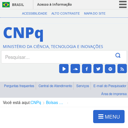
Acesso à informação
BRASIL
CORONAVÍRUS (COVID-19)
ACESSIBILIDADE
ALTO CONTRASTE
MAPA DO SITE
Participe
CNPq
Serviços
Legislação
MINISTÉRIO DA CIÊNCIA, TECNOLOGIA E INOVAÇÕES
Canais
Perguntas frequentes
Central de Atendimento
Serviços
E-mail do Pesquisador
Área de imprensa
Você está aqui:
CNPq
Bolsas e Auxílios Vigentes
Projetos de Pesquisa
MENU