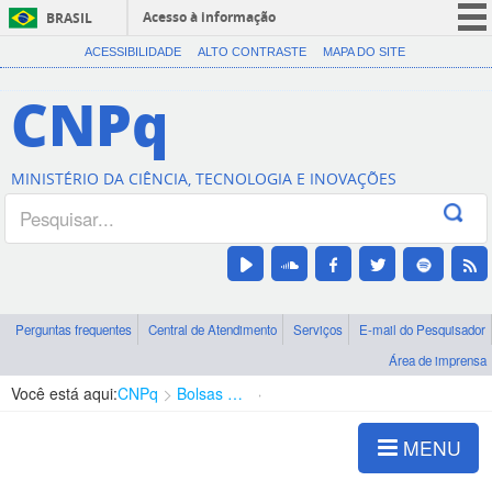
Acesso à informação
BRASIL
CORONAVÍRUS (COVID-19)
ACESSIBILIDADE
ALTO CONTRASTE
MAPA DO SITE
Participe
CNPq
Serviços
Legislação
MINISTÉRIO DA CIÊNCIA, TECNOLOGIA E INOVAÇÕES
Canais
Perguntas frequentes
Central de Atendimento
Serviços
E-mail do Pesquisador
Área de imprensa
Você está aqui:
CNPq
Bolsas e Auxílios Vigentes
Projetos de Pesquisa
MENU