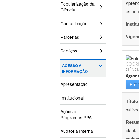
Aprend
Popularização da
Ciência
estuda
Comunicação
Instit
Vigên
Parcerias
Serviços
COOR
ACESSO À
CIÊNCI
INFORMAÇÃO
Agron
Apresentação
E-ma
Institucional
Título
cultiv
Ações e
Programas PPA
Resu
planta
Auditoria Interna
podend