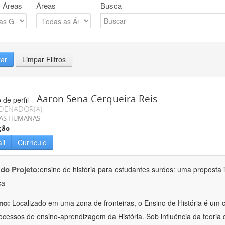
 Áreas
Áreas
Busca
rar
Limpar Filtros
Aaron Sena Cerqueira Reis
DENADOR(A)
IAS HUMANAS
ção
il
Currículo
 do Projeto:
ensino de história para estudantes surdos: uma proposta i
ca
mo:
Localizado em uma zona de fronteiras, o Ensino de História é um
ocessos de ensino-aprendizagem da História. Sob influência da teoria d