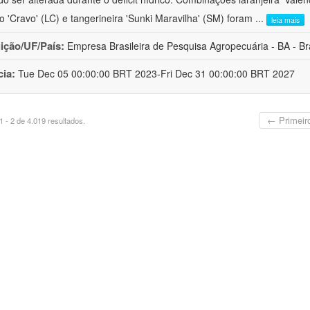
ro 'Cravo' (LC) e tangerineira 'Sunki Maravilha' (SM) foram
...
leia mais
uição/UF/País:
Empresa Brasileira de Pesquisa Agropecuária - BA - Bra
cia:
Tue Dec 05 00:00:00 BRT 2023-Fri Dec 31 00:00:00 BRT 2027
← Primeir
 - 2 de 4.019 resultados.