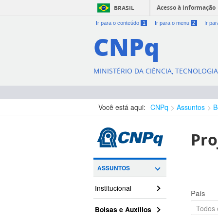
Acesso à informação
BRASIL
Ir para o conteúdo
1
Ir para o menu
2
Ir pa
CNPq
MINISTÉRIO DA CIÊNCIA, TECNOLOGI
Você está aqui:
CNPq
Assuntos
B
Pro
ASSUNTOS
Institucional
País
Bolsas e Auxílios