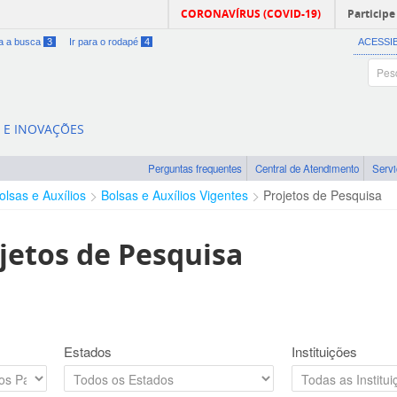
CORONAVÍRUS (COVID-19)
Participe
ra a busca
3
Ir para o rodapé
4
ACESSI
A E INOVAÇÕES
Perguntas frequentes
Central de Atendimento
Serv
olsas e Auxílios
Bolsas e Auxílios Vigentes
Projetos de Pesquisa
jetos de Pesquisa
Estados
Instituições