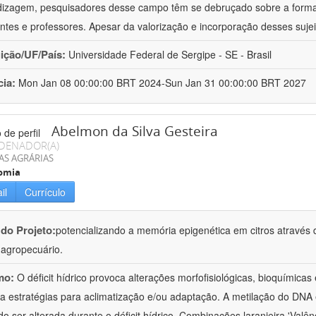
izagem, pesquisadores desse campo têm se debruçado sobre a formaç
ntes e professores. Apesar da valorização e incorporação desses sujei
uição/UF/País:
Universidade Federal de Sergipe - SE - Brasil
cia:
Mon Jan 08 00:00:00 BRT 2024-Sun Jan 31 00:00:00 BRT 2027
Abelmon da Silva Gesteira
DENADOR(A)
AS AGRÁRIAS
omia
il
Currículo
 do Projeto:
potencializando a memória epigenética em citros através d
o agropecuário.
mo:
O déficit hídrico provoca alterações morfofisiológicas, bioquímica
 a estratégias para aclimatização e/ou adaptação. A metilação do DNA 
o ser alterada durante o déficit hídrico. Combinações laranjeira 'Valên