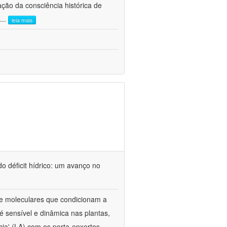
ão da consciência histórica de
...
leia mais
o déficit hídrico: um avanço no
s e moleculares que condicionam a
é sensível e dinâmica nas plantas,
cia' (LA) com os porta-enxertos