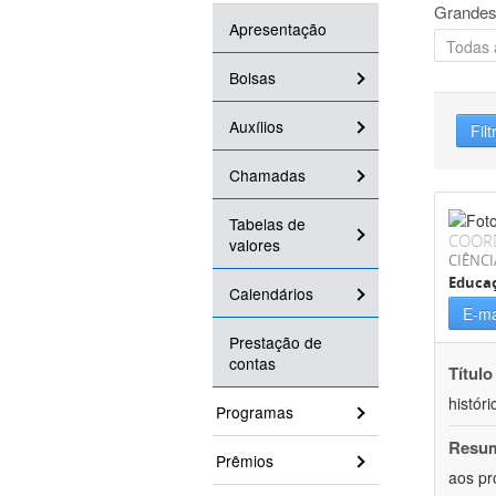
Grandes
Apresentação
Bolsas
Auxílios
Filt
Chamadas
Tabelas de
COOR
valores
CIÊNC
Educa
Calendários
E-ma
Prestação de
contas
Título
históri
Programas
Resu
Prêmios
aos pr