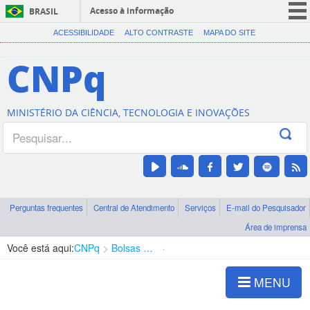
Acesso à informação
BRASIL
CORONAVÍRUS (COVID-19)
ACESSIBILIDADE
ALTO CONTRASTE
MAPA DO SITE
Participe
CNPq
Serviços
Legislação
MINISTÉRIO DA CIÊNCIA, TECNOLOGIA E INOVAÇÕES
Canais
Perguntas frequentes
Central de Atendimento
Serviços
E-mail do Pesquisador
Área de imprensa
Você está aqui:
CNPq
Bolsas e Auxílios Vigentes
Projetos de Pesquisa
MENU