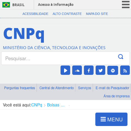
Acesso à informação
BRASIL
CORONAVÍRUS (COVID-19)
ACESSIBILIDADE
ALTO CONTRASTE
MAPA DO SITE
Participe
CNPq
Serviços
Legislação
MINISTÉRIO DA CIÊNCIA, TECNOLOGIA E INOVAÇÕES
Canais
Perguntas frequentes
Central de Atendimento
Serviços
E-mail do Pesquisador
Área de imprensa
Você está aqui:
CNPq
Bolsas e Auxílios Vigentes
Projetos de Pesquisa
MENU