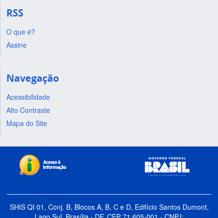
RSS
O que é?
Assine
Navegação
Acessibilidade
Alto Contraste
Mapa do Site
SHIS QI 01, Conj. B, Blocos A, B, C e D, Edifício Santos Dumont,
Lago Sul, Brasília - DF, CEP 71.605-001 - CNPJ: