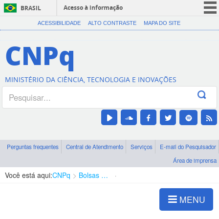
Acesso à informação
BRASIL
CORONAVÍRUS (COVID-19)
ACESSIBILIDADE
ALTO CONTRASTE
MAPA DO SITE
Participe
CNPq
Serviços
Legislação
MINISTÉRIO DA CIÊNCIA, TECNOLOGIA E INOVAÇÕES
Canais
Perguntas frequentes
Central de Atendimento
Serviços
E-mail do Pesquisador
Área de imprensa
Você está aqui:
CNPq
Bolsas e Auxílios Vigentes
Projetos de Pesquisa
MENU