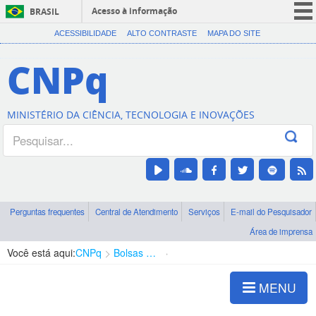
Acesso à informação
BRASIL
CORONAVÍRUS (COVID-19)
ACESSIBILIDADE
ALTO CONTRASTE
MAPA DO SITE
Participe
CNPq
Serviços
Legislação
MINISTÉRIO DA CIÊNCIA, TECNOLOGIA E INOVAÇÕES
Canais
Perguntas frequentes
Central de Atendimento
Serviços
E-mail do Pesquisador
Área de imprensa
Você está aqui:
CNPq
Bolsas e Auxílios Vigentes
Projetos de Pesquisa
MENU