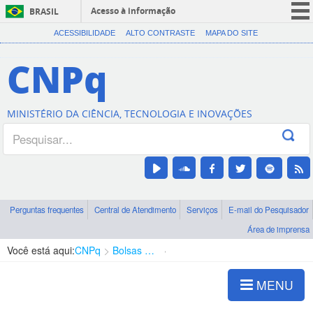
Acesso à informação
BRASIL
CORONAVÍRUS (COVID-19)
ACESSIBILIDADE
ALTO CONTRASTE
MAPA DO SITE
Participe
CNPq
Serviços
Legislação
MINISTÉRIO DA CIÊNCIA, TECNOLOGIA E INOVAÇÕES
Canais
Perguntas frequentes
Central de Atendimento
Serviços
E-mail do Pesquisador
Área de imprensa
Você está aqui:
CNPq
Bolsas e Auxílios Vigentes
Projetos de Pesquisa
MENU