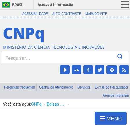
Acesso à informação
BRASIL
CORONAVÍRUS (COVID-19)
ACESSIBILIDADE
ALTO CONTRASTE
MAPA DO SITE
Participe
CNPq
Serviços
Legislação
MINISTÉRIO DA CIÊNCIA, TECNOLOGIA E INOVAÇÕES
Canais
Perguntas frequentes
Central de Atendimento
Serviços
E-mail do Pesquisador
Área de imprensa
Você está aqui:
CNPq
Bolsas e Auxílios Vigentes
Projetos de Pesquisa
MENU