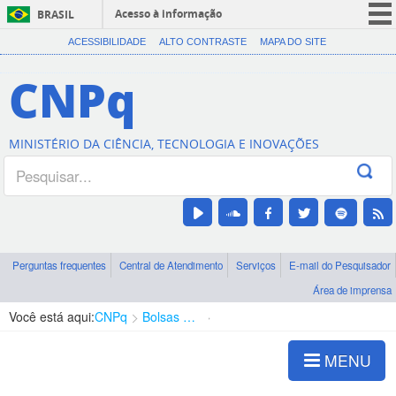
Acesso à informação
BRASIL
CORONAVÍRUS (COVID-19)
ACESSIBILIDADE
ALTO CONTRASTE
MAPA DO SITE
Participe
CNPq
Serviços
Legislação
MINISTÉRIO DA CIÊNCIA, TECNOLOGIA E INOVAÇÕES
Canais
Perguntas frequentes
Central de Atendimento
Serviços
E-mail do Pesquisador
Área de imprensa
Você está aqui:
CNPq
Bolsas e Auxílios Vigentes
Projetos de Pesquisa
MENU