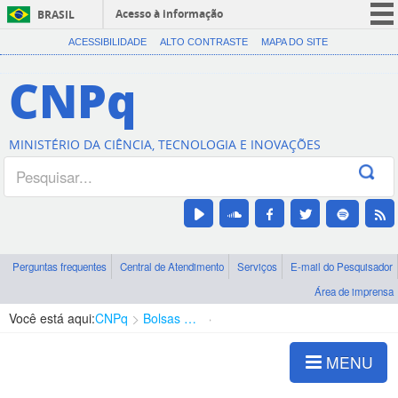
Acesso à informação
BRASIL
CORONAVÍRUS (COVID-19)
ACESSIBILIDADE
ALTO CONTRASTE
MAPA DO SITE
Participe
CNPq
Serviços
Legislação
MINISTÉRIO DA CIÊNCIA, TECNOLOGIA E INOVAÇÕES
Canais
Perguntas frequentes
Central de Atendimento
Serviços
E-mail do Pesquisador
Área de imprensa
Você está aqui:
CNPq
Bolsas e Auxílios Vigentes
Projetos de Pesquisa
MENU