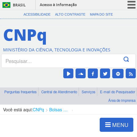
Acesso à informação
BRASIL
CORONAVÍRUS (COVID-19)
ACESSIBILIDADE
ALTO CONTRASTE
MAPA DO SITE
Participe
CNPq
Serviços
Legislação
MINISTÉRIO DA CIÊNCIA, TECNOLOGIA E INOVAÇÕES
Canais
Perguntas frequentes
Central de Atendimento
Serviços
E-mail do Pesquisador
Área de imprensa
Você está aqui:
CNPq
Bolsas e Auxílios Vigentes
Projetos de Pesquisa
MENU