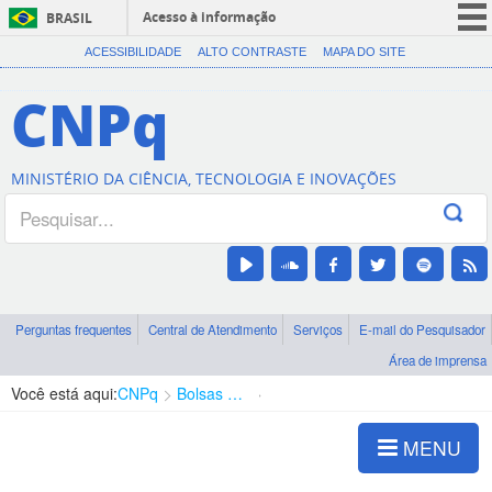
Acesso à informação
BRASIL
CORONAVÍRUS (COVID-19)
ACESSIBILIDADE
ALTO CONTRASTE
MAPA DO SITE
Participe
CNPq
Serviços
Legislação
MINISTÉRIO DA CIÊNCIA, TECNOLOGIA E INOVAÇÕES
Canais
Perguntas frequentes
Central de Atendimento
Serviços
E-mail do Pesquisador
Área de imprensa
Você está aqui:
CNPq
Bolsas e Auxílios Vigentes
Projetos de Pesquisa
MENU