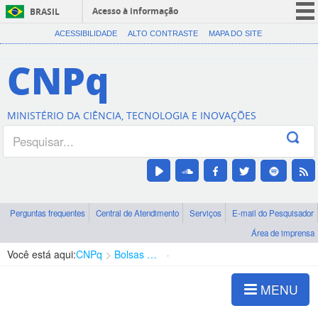
Acesso à informação
BRASIL
CORONAVÍRUS (COVID-19)
ACESSIBILIDADE
ALTO CONTRASTE
MAPA DO SITE
Participe
CNPq
Serviços
Legislação
MINISTÉRIO DA CIÊNCIA, TECNOLOGIA E INOVAÇÕES
Canais
Perguntas frequentes
Central de Atendimento
Serviços
E-mail do Pesquisador
Área de imprensa
Você está aqui:
CNPq
Bolsas e Auxílios Vigentes
Projetos de Pesquisa
MENU