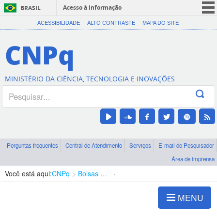
Acesso à informação
BRASIL
CORONAVÍRUS (COVID-19)
ACESSIBILIDADE
ALTO CONTRASTE
MAPA DO SITE
Participe
CNPq
Serviços
Legislação
MINISTÉRIO DA CIÊNCIA, TECNOLOGIA E INOVAÇÕES
Canais
Perguntas frequentes
Central de Atendimento
Serviços
E-mail do Pesquisador
Área de imprensa
Você está aqui:
CNPq
Bolsas e Auxílios Vigentes
Projetos de Pesquisa
MENU