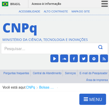
Acesso à informação
BRASIL
CORONAVÍRUS (COVID-19)
ACESSIBILIDADE
ALTO CONTRASTE
MAPA DO SITE
Participe
CNPq
Serviços
Legislação
MINISTÉRIO DA CIÊNCIA, TECNOLOGIA E INOVAÇÕES
Canais
Perguntas frequentes
Central de Atendimento
Serviços
E-mail do Pesquisador
Área de imprensa
Você está aqui:
CNPq
Bolsas e Auxílios Vigentes
Projetos de Pesquisa
MENU