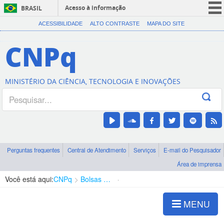
Acesso à informação
BRASIL
CORONAVÍRUS (COVID-19)
ACESSIBILIDADE
ALTO CONTRASTE
MAPA DO SITE
Participe
CNPq
Serviços
Legislação
MINISTÉRIO DA CIÊNCIA, TECNOLOGIA E INOVAÇÕES
Canais
Perguntas frequentes
Central de Atendimento
Serviços
E-mail do Pesquisador
Área de imprensa
Você está aqui:
CNPq
Bolsas e Auxílios Vigentes
Projetos de Pesquisa
MENU