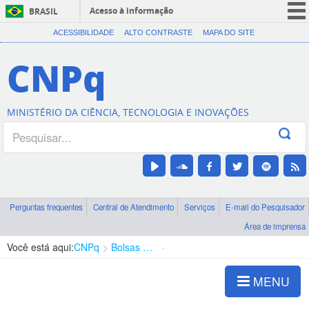
Acesso à informação
BRASIL
CORONAVÍRUS (COVID-19)
ACESSIBILIDADE
ALTO CONTRASTE
MAPA DO SITE
Participe
CNPq
Serviços
Legislação
MINISTÉRIO DA CIÊNCIA, TECNOLOGIA E INOVAÇÕES
Canais
Perguntas frequentes
Central de Atendimento
Serviços
E-mail do Pesquisador
Área de imprensa
Você está aqui:
CNPq
Bolsas e Auxílios Vigentes
Projetos de Pesquisa
MENU