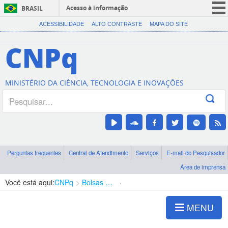
Acesso à informação
BRASIL
CORONAVÍRUS (COVID-19)
ACESSIBILIDADE
ALTO CONTRASTE
MAPA DO SITE
Participe
CNPq
Serviços
Legislação
MINISTÉRIO DA CIÊNCIA, TECNOLOGIA E INOVAÇÕES
Canais
Perguntas frequentes
Central de Atendimento
Serviços
E-mail do Pesquisador
Área de imprensa
Você está aqui:
CNPq
Bolsas e Auxílios Vigentes
Projetos de Pesquisa
MENU