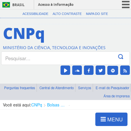
Acesso à informação
BRASIL
CORONAVÍRUS (COVID-19)
ACESSIBILIDADE
ALTO CONTRASTE
MAPA DO SITE
Participe
CNPq
Serviços
Legislação
MINISTÉRIO DA CIÊNCIA, TECNOLOGIA E INOVAÇÕES
Canais
Perguntas frequentes
Central de Atendimento
Serviços
E-mail do Pesquisador
Área de imprensa
Você está aqui:
CNPq
Bolsas e Auxílios Vigentes
Projetos de Pesquisa
MENU